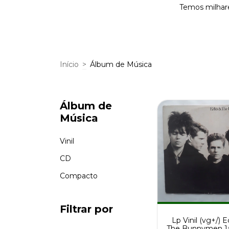
Temos milhare
Início
>
Álbum de Música
Álbum de
Música
Vinil
CD
Compacto
Filtrar por
Lp Vinil (vg+/) 
The Bunnymen 1a