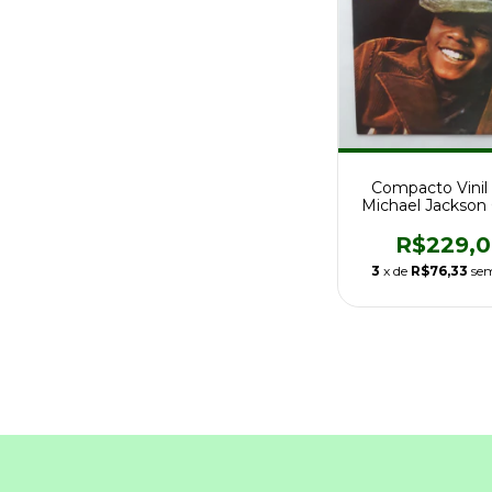
Compacto Vinil 
Michael Jackson
Be There Ed
R$229,
3
x de
R$76,33
sem