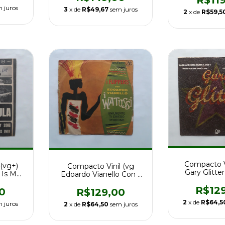
 juros
3
x de
R$49,67
sem juros
2
x de
R$59,5
Compacto V
(vg+)
Compacto Vinil (vg
Gary Glitter
s Is My
Edoardo Vianello Con I
1973
67
Flippers I Watussi
R$12
0
R$129,00
2
x de
R$64,5
 juros
2
x de
R$64,50
sem juros