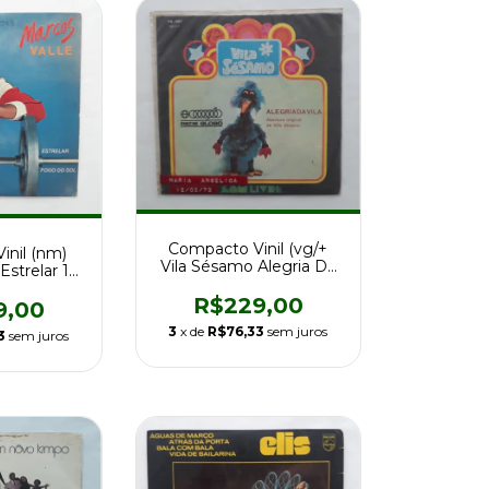
Compacto Vinil (vg/+
inil (nm)
Vila Sésamo Alegria Da
Estrelar 1a
Vida 1a Ed 72
1983
R$229,00
9,00
3
x de
R$76,33
sem juros
3
sem juros