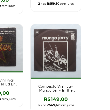
2
x de
R$59,50
sem juros
0
sem juros
inil (vg+
 1a Ed Br
Compacto Vinil (vg+
 EP
Mungo Jerry In The
9,00
Summertime 1a Ed Br
R$149,00
0
sem juros
3
x de
R$49,67
sem juros