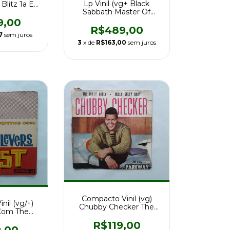
Lp Vinil (vg+ Black
Blitz 1a Ed
Sabbath Master Of
c/en
Reality Ed Br 76 Mispr
9,00
R$489,00
7
sem juros
3
x de
R$163,00
sem juros
Compacto Vinil (vg)
nil (vg/+)
Chubby Checker The
Com The
Hully Gully Ed Br 64
st) Ed Br
R$119,00
9,00