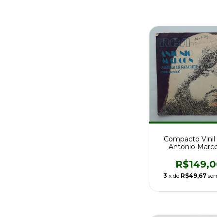
Compacto Vinil 
Antonio Marc
Homem De Naz
R$149,0
3
x de
R$49,67
sem