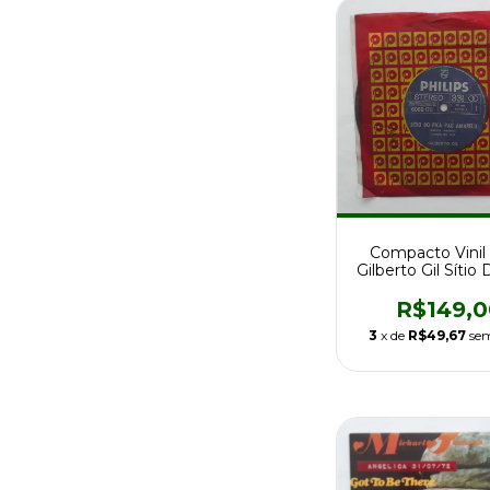
Compacto Vinil 
Gilberto Gil Sítio
Pau Amarel
R$149,0
3
x de
R$49,67
sem