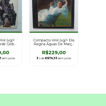
Compacto Vinil (vg/+ Elis
nil (vg/+
Regina Águas De Março
ede Globo
1a Ed Br 72
empo Gat
R$229,00
9,00
3
x de
R$76,33
sem juros
7
sem juros