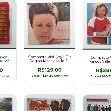
Compacto Vinil (vg/+ Elis
(vg/+
Compacto V
Regina Madalena 1a Ed
 Do Pica
Marcos Valle 
Br 70 Mo
o
Ed Br 
R$129,00
0
R$28
2
x de
R$64,50
sem juros
 juros
3
x de
R$96,3