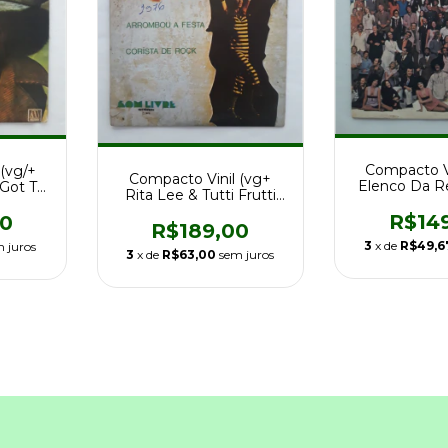
Compacto Vi
(vg/+
Compacto Vinil (vg+
Elenco Da R
 Got To
Rita Lee & Tutti Frutti
Um Nôvo T
 Br
Arrombou A Festa
R$14
00
R$189,00
3
x de
R$49,6
 juros
3
x de
R$63,00
sem juros