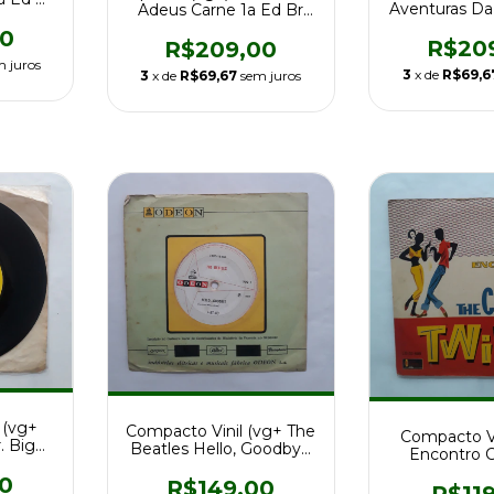
Aventuras Da 
Adeus Carne 1a Ed Br
te
Br 82 
1987 c/encarte
00
R$20
R$209,00
m juros
3
x de
R$69,6
3
x de
R$69,67
sem juros
 (vg+
Compacto Vinil (vg+ The
Compacto Vi
. Big
Beatles Hello, Goodbye
Encontro 
 1971
1a Ed Br 1967
Clevers (Twi
0
R$149,00
R$11