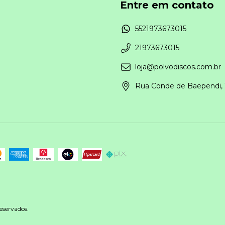
Entre em contato
5521973673015
21973673015
loja@polvodiscos.com.br
Rua Conde de Baependi, 
eservados.