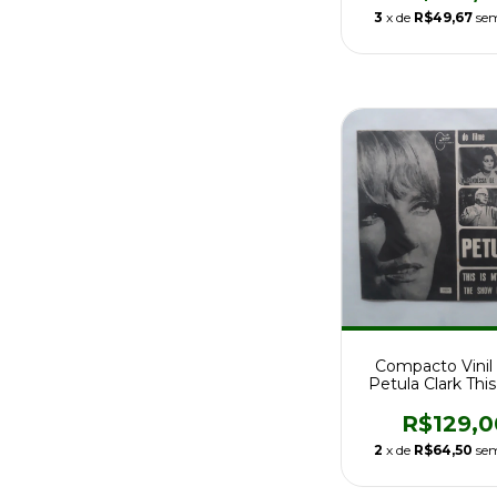
3
x de
R$49,67
sem
Compacto Vinil 
Petula Clark Thi
Song Ed Br 
R$129,0
2
x de
R$64,50
sem