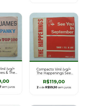
nil (vg/+
Compacto Vinil (vg/+
es & The
The Happenings See
anky Panky
You In September
9,00
R$119,00
7
sem juros
2
x de
R$59,50
sem juros