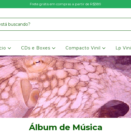
Frete grátis em compras a partir de R$389
icio
CDs e Boxes
Compacto Vinil
Lp Vin
Álbum de Música