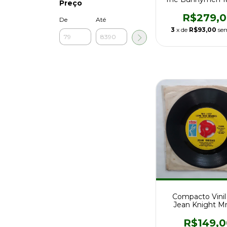
Preço
1987 c/encar
R$279,
De
Até
3
x de
R$93,00
se
Compacto Vinil
Jean Knight Mr
Stuff 1a Ed Us
R$149,0