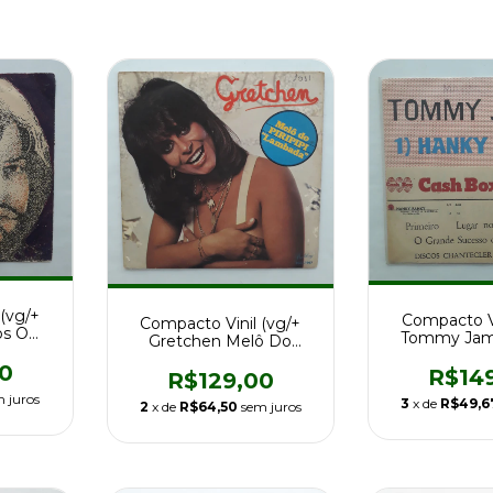
(vg/+
Compacto Vi
Compacto Vinil (vg/+
os O
Tommy Jam
Gretchen Melô Do
areth
Shondells H
Piripipi 1a Ed Br 81
0
R$14
R$129,00
 juros
3
x de
R$49,6
2
x de
R$64,50
sem juros