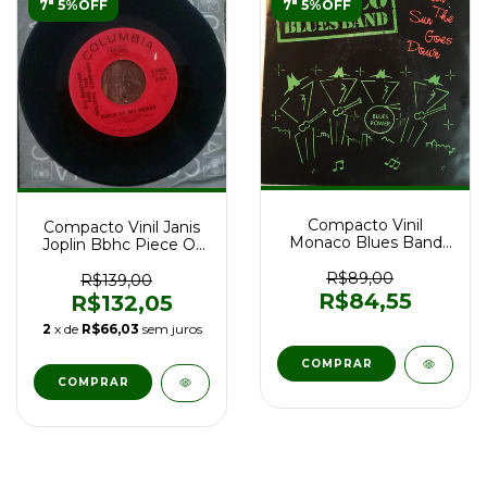
7" 5%OFF
7" 5%OFF
Compacto Vinil
Compacto Vinil Janis
Monaco Blues Band
Joplin Bbhc Piece Of
When The Sun Goes
My Heart Usa 1968
Down
R$89,00
R$139,00
R$84,55
R$132,05
2
x de
R$66,03
sem juros