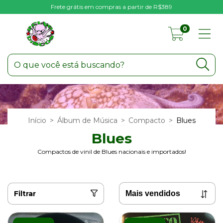
Frete grátis em compras a partir de R$389
0
Início
>
Álbum de Música
>
Compacto
>
Blues
Blues
Compactos de vinil de Blues nacionais e importados!
Filtrar