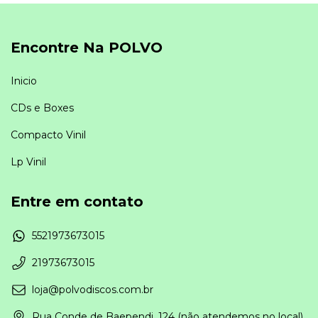
Encontre Na POLVO
Inicio
CDs e Boxes
Compacto Vinil
Lp Vinil
Entre em contato
5521973673015
21973673015
loja@polvodiscos.com.br
Rua Conde de Baependi, 124 (não atendemos no local)