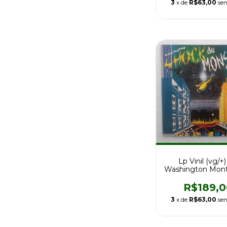
3
x de
R$63,00
se
Lp Vinil (vg/+
Washington Mont
Shock De Mons
R$189,0
3
x de
R$63,00
se