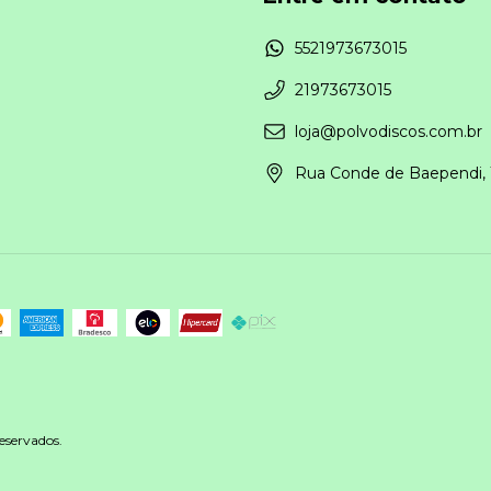
5521973673015
21973673015
loja@polvodiscos.com.br
Rua Conde de Baependi, 
eservados.