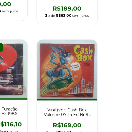
Volume 4 Ed Br 94
9,00
R$189,00
3
sem juros
3
x de
R$63,00
sem juros
F
) Furacão
Vinil (vg+ Cash Box
 Br 1986
Volume 07 1a Ed Br 91
ToCo International
$116,10
R$169,00
5
sem juros