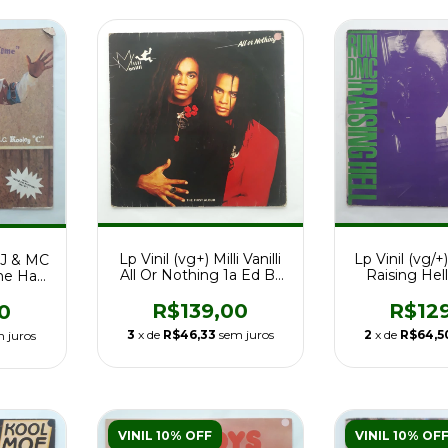
Lp Vinil (vg
Lp Vinil (vg+) Milli Vanilli
KJ & MC
Raising Hell
All Or Nothing 1a Ed Br
me Has
198
89
Br
R$12
R$139,00
0
2
x de
R$64,5
3
x de
R$46,33
sem juros
 juros
VINIL 10% OFF
VINIL 10% OF