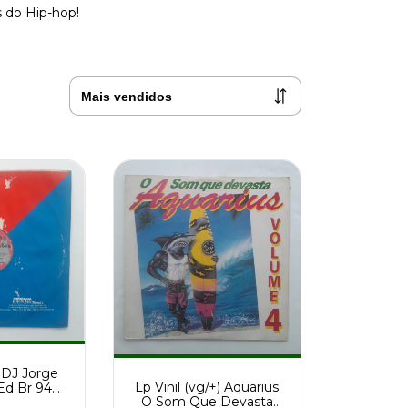
s do Hip-hop!
) DJ Jorge
Lp Vinil (vg/+) Aquarius
Ed Br 94
O Som Que Devasta
 Records