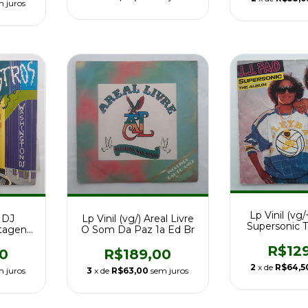
m juros
Lp Vinil (vg/
Lp Vinil (vg/) Areal Livre
) DJ
Supersonic 
O Som Da Paz 1a Ed Br
agens:
1a Ed B
tros
R$12
R$189,00
0
2
x de
R$64,5
3
x de
R$63,00
sem juros
m juros