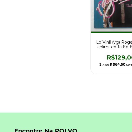
Lp Vinil (vg) Rog
Unlimited 1a Ed 
c/encarte
R$129,0
2
x de
R$64,50
sem
Encontre Na POLVO