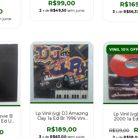
R$99,00
R$16
0
2
x de
R$49,50
sem juros
3
x de
R$56,3
 juros
VINIL 10% OF
Lp Vinil (vg) DJ Amazing
Lp Vinil (vg
tevie B
Clay 1a Ed Br 1996 Vinil
2000 1a Ed
 Ed Us
Press
rds
R$189,00
R
R$129,00
0
3
x de
R$63,00
sem juros
2
x de
R$58,0