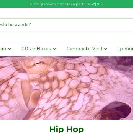
Frete grátis em compras a partir de R$389
icio
CDs e Boxes
Compacto Vinil
Lp Vin
Hip Hop