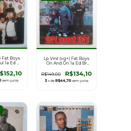
) Fat Boys
Lp Vinil (vg+) Fat Boys
ul 1a Ed Br
On And On 1a Ed Br
Raro
1989 Raro
$152,10
R$134,10
R$149,00
0
sem juros
3
x de
R$44,70
sem juros
F