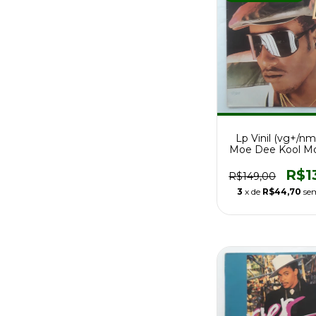
Lp Vinil (vg+/nm
Moe Dee Kool M
1a Ed Br 19
R$1
R$149,00
3
x de
R$44,70
se