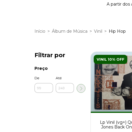
A partir dos
Início
>
Álbum de Música
>
Vinil
>
Hip Hop
Filtrar por
VINIL 10% OFF
Preço
De
Até
Lp Vinil (vg+) 
Jones Back On
Block 1a Ed Br