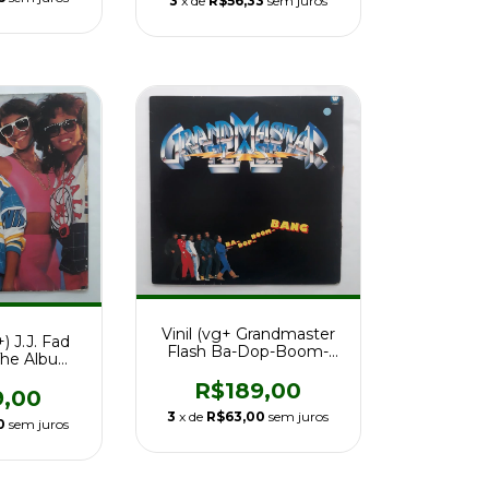
3
x de
R$56,33
sem juros
Vinil (vg+ Grandmaster
+) J.J. Fad
Flash Ba-Dop-Boom-
The Album
Bang Ed Br 87 c/enc
r 1986
R$189,00
9,00
3
x de
R$63,00
sem juros
0
sem juros