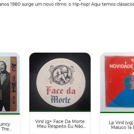
 anos 1980 surge um novo rítmo: o Hip-hop! Aqui temos clássico
Vinil (g+ Face Da Morte
Lp Vinil (vg
Quincy
Meu Respeito Eu Não
Maluco 1a 
 The
Enrolo Numa Seda
Audio Bass
 1989