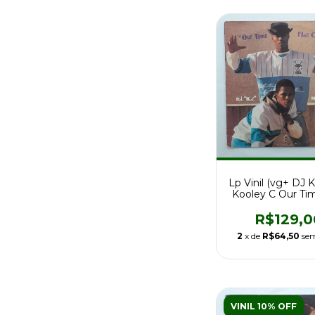
Lp Vinil (vg+ DJ 
Kooley C Our Ti
Come 1a Ed 
R$129,0
2
x de
R$64,50
sem
VINIL 10% OFF