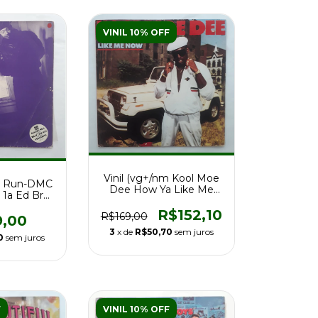
VINIL 10% OFF
Vinil (vg+/nm Kool Moe
/+) Run-DMC
Dee How Ya Like Me
 1a Ed Br
Now Ed Br 88 c/enc
6
R$152,10
R$169,00
9,00
3
x de
R$50,70
sem juros
0
sem juros
F
VINIL 10% OFF