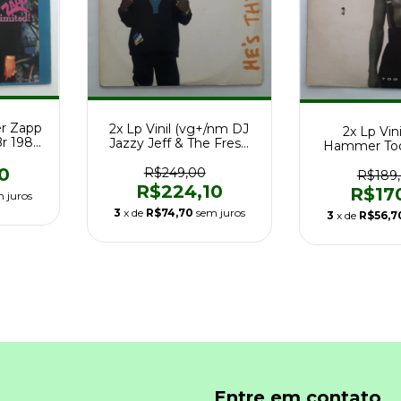
er Zapp
2x Lp Vinil (vg+/nm DJ
2x Lp Vini
Br 1987
Jazzy Jeff & The Fresh
Hammer Too
Prince 1a Ed Br
Quit 1a Ed B
0
R$249,00
R$189
R$224,10
R$17
 juros
3
x de
R$74,70
sem juros
3
x de
R$56,7
Entre em contato