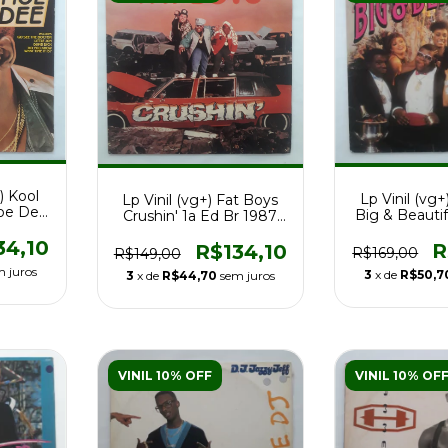
) Kool
Lp Vinil (vg+
Lp Vinil (vg+) Fat Boys
oe Dee
Big & Beautif
Crushin' 1a Ed Br 1987
87
1986 
Raro
34,10
R
R$134,10
R$169,00
R$149,00
m juros
3
x de
R$50,7
3
x de
R$44,70
sem juros
VINIL 10% OFF
VINIL 10% OF