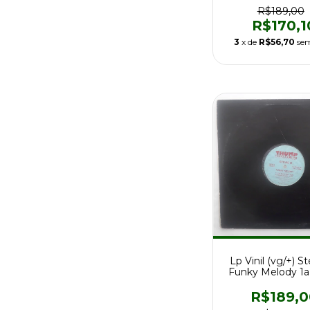
R$189,00
R$170,1
3
x de
R$56,70
sem
Lp Vinil (vg/+) S
Funky Melody 1a
Thump Reco
R$189,0